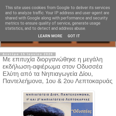
This site uses cookies from Google to deliver its services
and to analyze traffic. Your IP address and user-agent are
shared with Google along with performance and security
metrics to ensure quality of service, generate usage
statistics, and to detect and address abuse.
LEARN MORE
GOT IT
Δευτέρα 15 Ιουνίου 2026
Με επιτυχία διοργανώθηκε η μεγάλη
εκδήλωση-αφιέρωμα στον Οδυσσέα
Ελύτη από τα Νηπιαγωγεία Δίου,
Παντελεήμονα, 1ου & 2ου Λεπτοκαρυάς