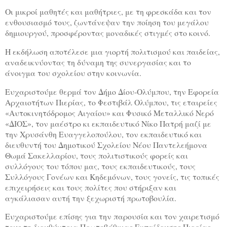
Οι μικροί μαθητές και μαθήτριες, με τη φρεσκάδα και τον
ενθουσιασμό τους, ζωντάνεψαν την ποίηση του μεγάλου
δημιουργού, προσφέροντας μοναδικές στιγμές στο κοινό.
Η εκδήλωση αποτέλεσε μια γιορτή πολιτισμού και παιδείας,
αναδεικνύοντας τη δύναμη της συνεργασίας και το
άνοιγμα του σχολείου στην κοινωνία.
Ευχαριστούμε θερμά τον Δήμο Δίου-Ολύμπου, την Εφορεία
Αρχαιοτήτων Πιερίας, το Φεστιβάλ Ολύμπου, τις εταιρείες
«Αυτοκινητόδρομος Αιγαίου» και Φυσικό Μεταλλικό Νερό
«ΔΙΟΣ», τον μαέστρο κι εκπαιδευτικό Νίκο Πατρή μαζί με
την Χρυσάνθη Ευαγγελοπούλου, τον εκπαιδευτικό και
διευθυντή του Δημοτικού Σχολείου Νέου Παντελεήμονα
Θωμά Σακελλαρίου, τους πολιτιστικούς φορείς και
συλλόγους του τόπου μας, τους εκπαιδευτικούς, τους
Συλλόγους Γονέων και Κηδεμόνων, τους γονείς, τις τοπικές
επιχειρήσεις και τους πολίτες που στήριξαν και
αγκάλιασαν αυτή την ξεχωριστή πρωτοβουλία.
Ευχαριστούμε επίσης για την παρουσία και τον χαιρετισμό
τους τη διευθύντρια Πρωτοβάθμιας Εκπαίδευσης Πιερίας,