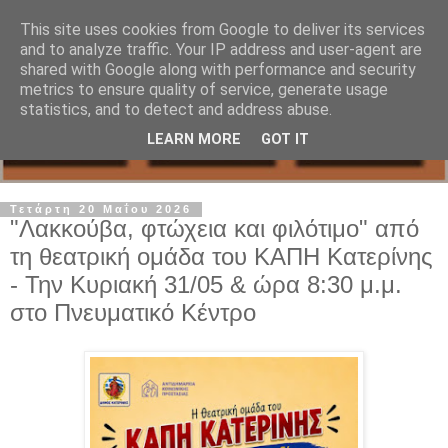
This site uses cookies from Google to deliver its services
and to analyze traffic. Your IP address and user-agent are
shared with Google along with performance and security
metrics to ensure quality of service, generate usage
statistics, and to detect and address abuse.
LEARN MORE
GOT IT
Τετάρτη 20 Μαΐου 2026
"Λακκούβα, φτώχεια και φιλότιμο" από
τη θεατρική ομάδα του ΚΑΠΗ Κατερίνης
- Την Κυριακή 31/05 & ώρα 8:30 μ.μ.
στο Πνευματικό Κέντρο